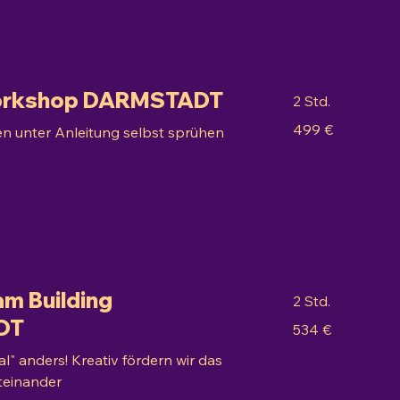
Workshop DARMSTADT
2 Std.
499
499 €
kten unter Anleitung selbst sprühen
Euro
am Building
2 Std.
DT
534
534 €
Euro
l" anders! Kreativ fördern wir das
iteinander