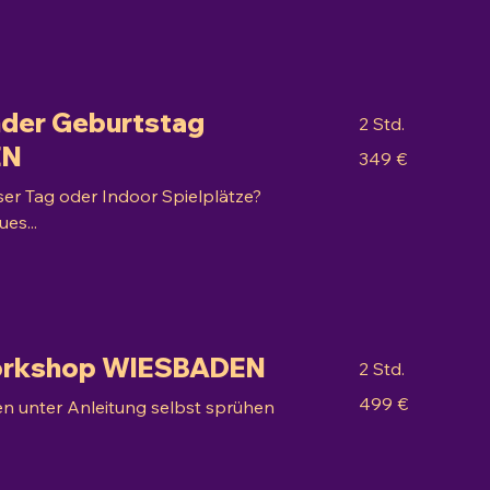
inder Geburtstag
2 Std.
EN
349
349 €
Euro
ser Tag oder Indoor Spielplätze?
es...
Workshop WIESBADEN
2 Std.
499
499 €
kten unter Anleitung selbst sprühen
Euro