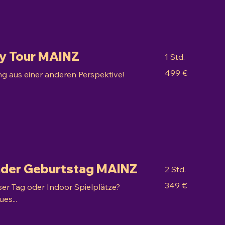
ity Tour MAINZ
1 Std.
499
499 €
 aus einer anderen Perspektive!
Euro
inder Geburtstag MAINZ
2 Std.
349
349 €
ser Tag oder Indoor Spielplätze?
Euro
es...