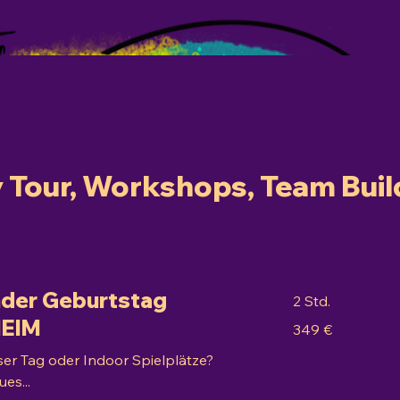
y Tour, Workshops, Team Buil
inder Geburtstag
2 Std.
EIM
349
349 €
Euro
ser Tag oder Indoor Spielplätze?
es...