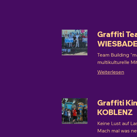
Graffiti Te
WIESBAD
Team Building "ma
multikulturelle M
Weiterlesen
Graffiti K
KOBLENZ
Keine Lust auf La
Mach mal was neu