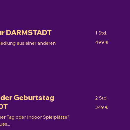
Tour DARMSTADT
1 Std.
499
499 €
Siedlung aus einer anderen
Euro
inder Geburtstag
2 Std.
DT
349
349 €
Euro
ser Tag oder Indoor Spielplätze?
es...