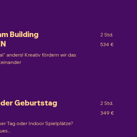
am Building
2 Std.
EN
534
534 €
Euro
l" anders! Kreativ fördern wir das
iteinander
inder Geburtstag
2 Std.
349
349 €
Euro
ser Tag oder Indoor Spielplätze?
es...