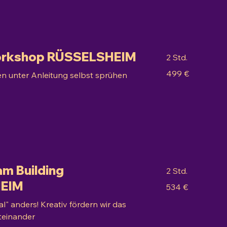
Workshop RÜSSELSHEIM
2 Std.
499
499 €
kten unter Anleitung selbst sprühen
Euro
am Building
2 Std.
EIM
534
534 €
Euro
l" anders! Kreativ fördern wir das
iteinander