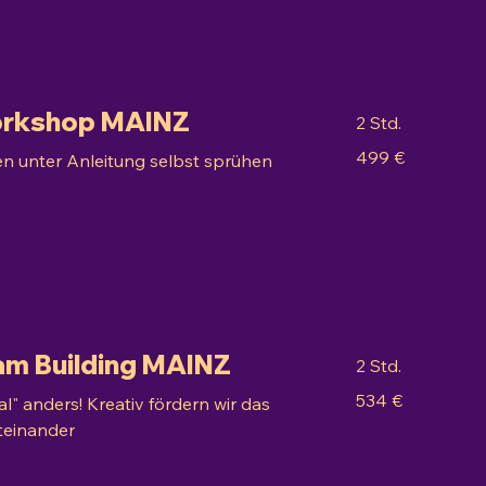
Workshop MAINZ
2 Std.
499
499 €
kten unter Anleitung selbst sprühen
Euro
eam Building MAINZ
2 Std.
534
534 €
l" anders! Kreativ fördern wir das
Euro
iteinander