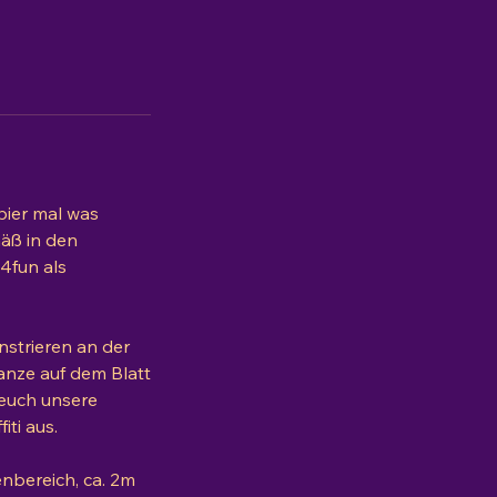
bier mal was
äß in den
4fun als
nstrieren an der
anze auf dem Blatt
r euch unsere
ti aus.
nbereich, ca. 2m