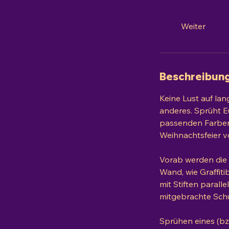
.
Weiter
Beschreibun
Keine Lust auf la
anderes. Sprüht E
passenden Farben 
Weihnachtsfeier 
Vorab werden die 
Wand, wie Graffit
mit Stiften paralle
mitgebrachte Schu
Sprühen eines (bz